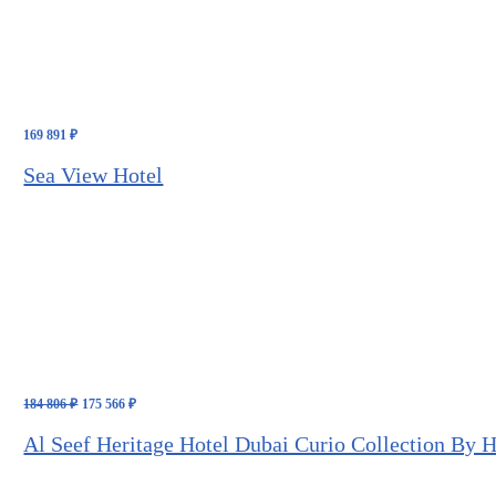
169 891
₽
Sea View Hotel
Первоначальная
Текущая
184 806
₽
175 566
₽
цена
цена:
составляла
175
Al Seef Heritage Hotel Dubai Curio Collection By H
184
566 ₽.
806 ₽.