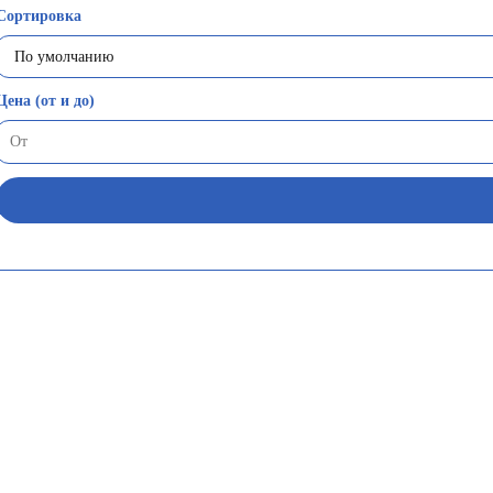
Сортировка
Цена (от и до)