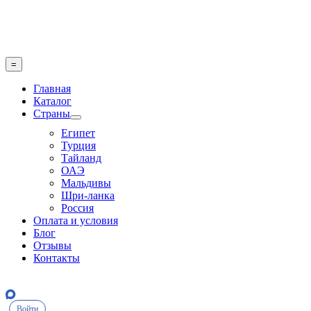
Skip
to
content
=
Главная
Каталог
Страны
Египет
Турция
Тайланд
ОАЭ
Мальдивы
Шри-ланка
Россия
Оплата и условия
Блог
Отзывы
Контакты
Войти