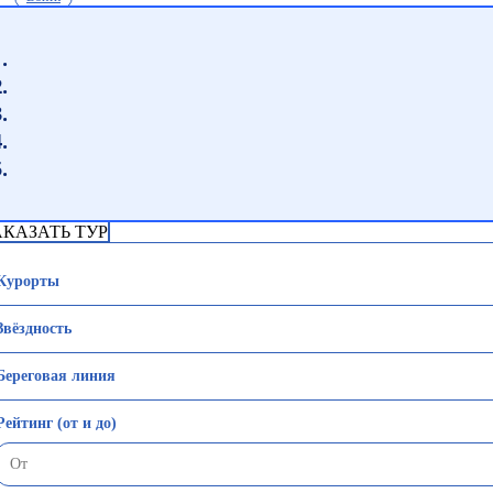
АКАЗАТЬ ТУР
Курорты
Звёздность
Береговая линия
Рейтинг (от и до)