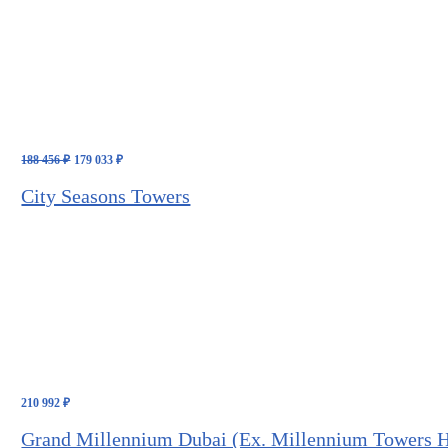
Первоначальная
Текущая
188 456
₽
179 033
₽
цена
цена:
составляла
179
City Seasons Towers
188
033 ₽.
456 ₽.
210 992
₽
Grand Millennium Dubai (Ex. Millennium Towers H