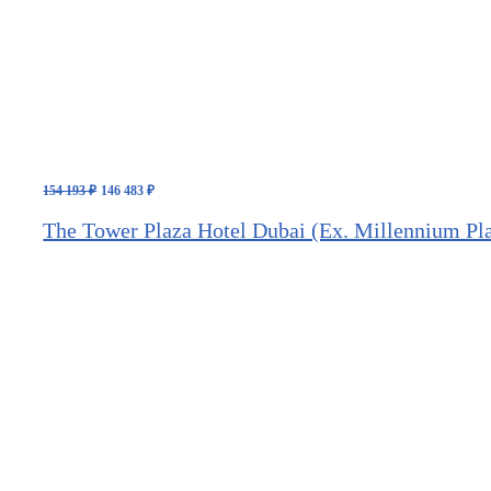
Первоначальная
Текущая
154 193
₽
146 483
₽
цена
цена:
составляла
146
The Tower Plaza Hotel Dubai (Ex. Millennium Pl
154
483 ₽.
193 ₽.