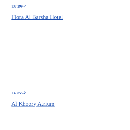
137 299
₽
Flora Al Barsha Hotel
137 855
₽
Al Khoory Atrium