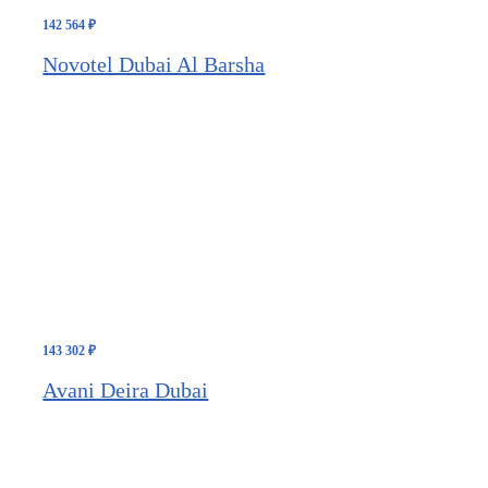
142 564
₽
Novotel Dubai Al Barsha
143 302
₽
Avani Deira Dubai