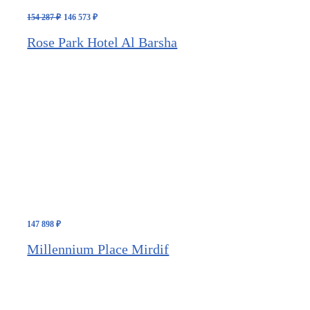
Первоначальная
Текущая
154 287
₽
146 573
₽
цена
цена:
составляла
146
Rose Park Hotel Al Barsha
154
573 ₽.
287 ₽.
147 898
₽
Millennium Place Mirdif