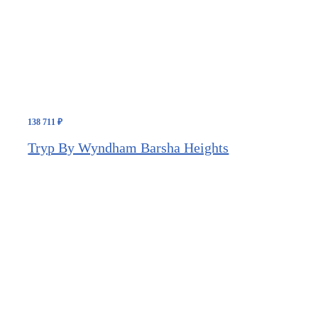
138 711
₽
Tryp By Wyndham Barsha Heights