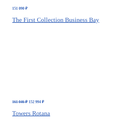
151 090
₽
The First Collection Business Bay
Первоначальная
Текущая
161 046
₽
152 994
₽
цена
цена:
составляла
152
Towers Rotana
161
994 ₽.
046 ₽.