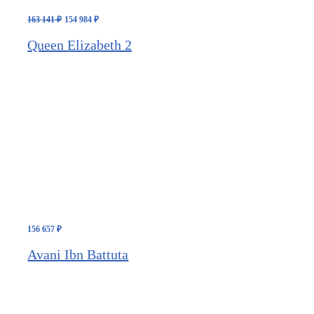
Первоначальная
Текущая
163 141
₽
154 984
₽
цена
цена:
составляла
154
Queen Elizabeth 2
163
984 ₽.
141 ₽.
156 657
₽
Avani Ibn Battuta