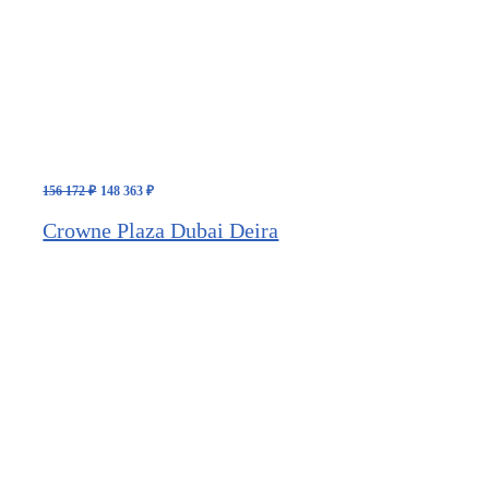
Первоначальная
Текущая
156 172
₽
148 363
₽
цена
цена:
составляла
148
Crowne Plaza Dubai Deira
156
363 ₽.
172 ₽.