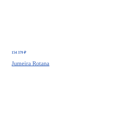
154 379
₽
Jumeira Rotana