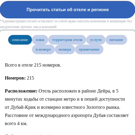
Прочитать статьи об отеле и регионе
*Администрации отелей оставляют за собой право вносить изменения в концепцию без
уведомления третьих лиц и компаний
описание
пляж
территория отеля
услуги
питание
в номере
номера
примечание
Всего в отеле 215 номеров.
Номеров:
215
Расположение:
Отель расположен в районе Дейра, в 5
минутах ходьбы от станции метро и в пешей доступности
от Дубай-Крик и всемирно известного Золотого рынка.
Расстояние от международного аэропорта Дубая составляет
всего 4 км.