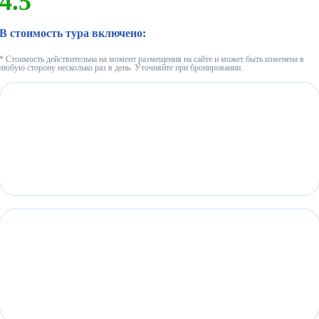
4.5
В стоимость тура включено:
* Стоимость действительна на момент размещения на сайте и может быть изменена в
любую сторону несколько раз в день. Уточняйте при бронировании.