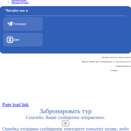
Miramar Fujairah
Читайте нас в
Телеграм
Дзен
Интернет-агентство «Туры дешевле
Москва, Южный округ ТЦ Гравитация, ул. Чертановская 20 с
info@tourcheaper.r
Телефон:
+7-925-707-90-3
Пользовательское соглашени
Политика обработки персональных данны
Page load link
Забронировать тур
Спасибо, Ваше сообщение отправлено.
×
Ошибка отправки сообщения, повторите попытку позже, либо