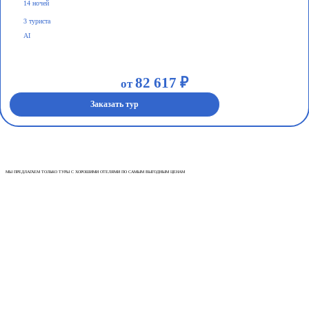
14 ночей
3 туриста
AI
82 617 ₽
от
Заказать тур
МЫ ПРЕДЛАГАЕМ ТОЛЬКО ТУРЫ С ХОРОШИМИ ОТЕЛЯМИ ПО САМЫМ ВЫГОДНЫМ ЦЕНАМ