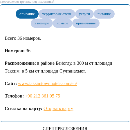
уведомления третьих лиц и компаний
описание
территория отеля
услуги
питание
в номере
номера
примечание
Всего 36 номеров.
Номеров:
36
Расположение:
в районе Бейоглу, в 300 м от площади
Таксим, в 5 км от площади Султанахмет.
Сайт:
www.taksimtownhotels.com/en/
Телефон:
+90 212 361 05 75
Ссылка на карту:
Открыть карту
СПЕЦПРЕДЛОЖЕНИЯ