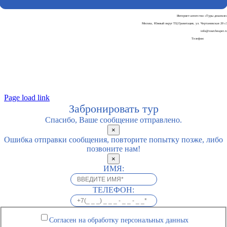
Интернет-агентство «Туры дешевле
Москва, Южный округ ТЦ Гравитация, ул. Чертановская 20 с
info@tourcheaper.r
Телефон:
+7-925-707-90-3
Пользовательское соглашени
Политика обработки персональных данны
Page load link
Забронировать тур
Спасибо, Ваше сообщение отправлено.
×
Ошибка отправки сообщения, повторите попытку позже, либо
позвоните нам!
×
ИМЯ:
ТЕЛЕФОН:
Согласен на обработку персональных данных