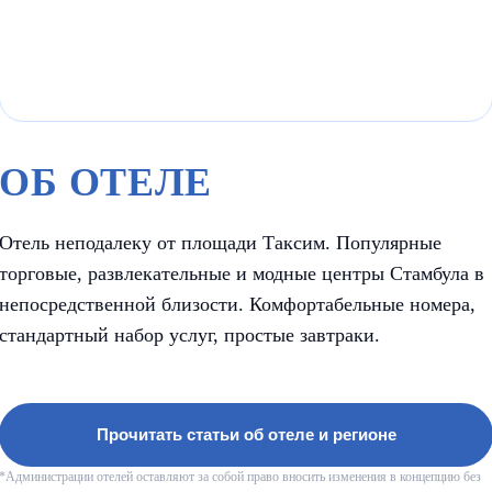
ОБ ОТЕЛЕ
Отель неподалеку от площади Таксим. Популярные
торговые, развлекательные и модные центры Стамбула в
непосредственной близости. Комфортабельные номера,
стандартный набор услуг, простые завтраки.
Прочитать статьи об отеле и регионе
*Администрации отелей оставляют за собой право вносить изменения в концепцию без