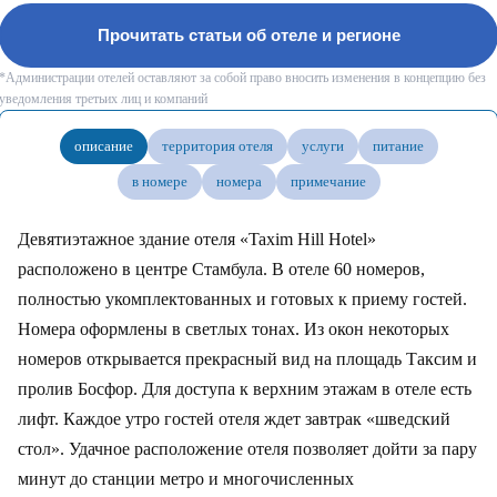
Прочитать статьи об отеле и регионе
*Администрации отелей оставляют за собой право вносить изменения в концепцию без
уведомления третьих лиц и компаний
описание
территория отеля
услуги
питание
в номере
номера
примечание
Девятиэтажное здание отеля «Taxim Hill Hotel»
расположено в центре Стамбула. В отеле 60 номеров,
полностью укомплектованных и готовых к приему гостей.
Номера оформлены в светлых тонах. Из окон некоторых
номеров открывается прекрасный вид на площадь Таксим и
пролив Босфор. Для доступа к верхним этажам в отеле есть
лифт. Каждое утро гостей отеля ждет завтрак «шведский
стол». Удачное расположение отеля позволяет дойти за пару
минут до станции метро и многочисленных