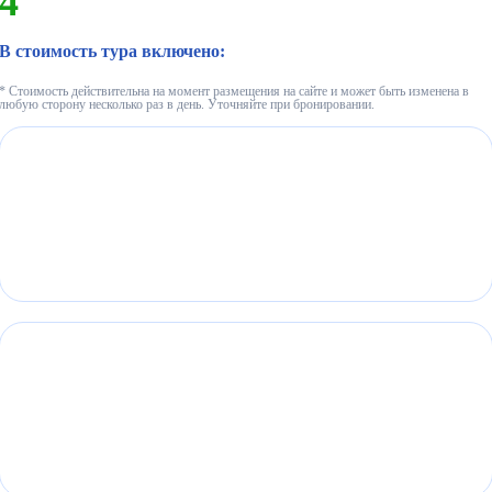
4
В стоимость тура включено:
* Стоимость действительна на момент размещения на сайте и может быть изменена в
любую сторону несколько раз в день. Уточняйте при бронировании.