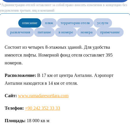
*Администрации отелей оставляют за собой право вносить изменения в концепцию без
уведомления третьих лиц и компаний
описание
пляж
территория отеля
услуги
развлечения
питание
в номере
номера
примечание
Состоит из четырех 8-этажных зданий. Для удобства
имеются лифты. Номерной фонд отеля составляет 395
номеров.
Расположение:
В 17 км от центра Анталии. Аэропорт
Анталии находится в 14 км от отеля.
Сайт:
www.ramadaresortlara.com
Телефон:
+90 242 352 33 33
Площадь:
18 000 кв м