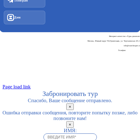
Телеграм
Дзен
Интернет-агентство «Туры дешевле
Москва, Южный округ ТЦ Гравитация, ул. Чертановская 20 с
info@tourcheaper.r
Телефон:
+7-925-707-90-3
Пользовательское соглашени
Политика обработки персональных данны
Page load link
Забронировать тур
Спасибо, Ваше сообщение отправлено.
×
Ошибка отправки сообщения, повторите попытку позже, либо
позвоните нам!
×
ИМЯ: