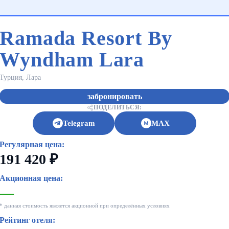
Ramada Resort By
Wyndham Lara
Турция, Лара
забронировать
ПОДЕЛИТЬСЯ:
Telegram
MAX
Регулярная цена:
191 420 ₽
Акционная цена:
—
* данная стоимость является акционной при определённых условиях
Рейтинг отеля: