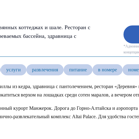
вянных коттеджах и шале. Ресторан с
реваемых бассейна, здравница с
*Админист
концепцию
услуги
развлечения
питание
в номере
номе
ллы из кедра, здравница с пантолечением, ресторан «Деревня» 
катиться верхом на лошадках среди сотен маралов, а вечером о
онный курорт Манжерок. Дорога до Горно-Алтайска и аэропорта 
ично-развлекательный комплекс Altai Palace. Для удобства гост