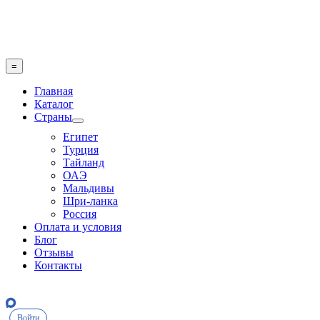
Skip
to
content
=
Главная
Каталог
Страны
Египет
Турция
Тайланд
ОАЭ
Мальдивы
Шри-ланка
Россия
Оплата и условия
Блог
Отзывы
Контакты
Войти