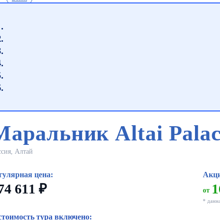
Маральник Altai Pala
ссия, Алтай
гулярная цена:
Акци
74 611 ₽
1
от
* данн
стоимость тура включено: