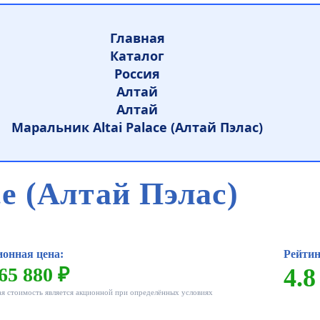
Главная
Каталог
Россия
Алтай
Алтай
Маральник Altai Palace (Алтай Пэлас)
ce (Алтай Пэлас)
онная цена:
Рейтин
65 880 ₽
4.8
ая стоимость является акционной при определённых условиях