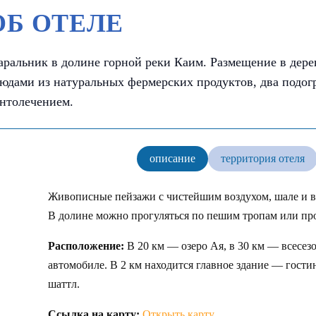
ОБ ОТЕЛЕ
ральник в долине горной реки Каим. Размещение в дере
юдами из натуральных фермерских продуктов, два подог
нтолечением.
описание
территория отеля
Живописные пейзажи с чистейшим воздухом, шале и ви
В долине можно прогуляться по пешим тропам или про
Расположение:
В 20 км — озеро Ая, в 30 км — всесез
автомобиле. В 2 км находится главное здание — гостин
шаттл.
Ссылка на карту:
Открыть карту