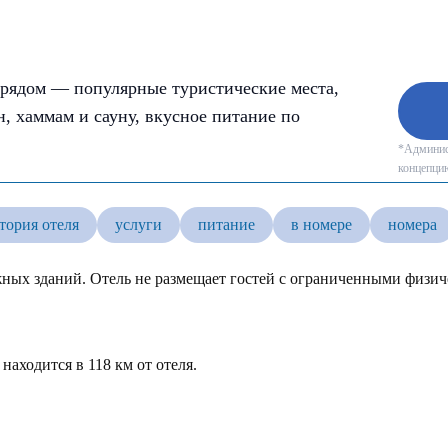
 рядом — популярные туристические места,
н, хаммам и сауну, вкусное питание по
*Админист
концепцию
тория отеля
услуги
питание
в номере
номера
тажных зданий. Отель не размещает гостей с ограниченными физ
находится в 118 км от отеля.