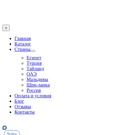
Skip
to
content
=
Главная
Каталог
Страны
Египет
Турция
Тайланд
ОАЭ
Мальдивы
Шри-ланка
Россия
Оплата и условия
Блог
Отзывы
Контакты
Войти