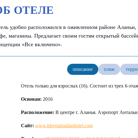
ОБ ОТЕЛЕ
ель удобно расположился в оживленном районе Аланьи,
фе, магазины. Предлагает своим гостям открытый бассей
нцепции «Все включено».
описание
пляж
терри
Отель только для взрослых (16). Состоит из трех 6-э
Основан:
2016
Расположение:
В центре г. Аланья. Аэропорт Антальи 
Сайт:
www.kleopatraatlashotel.com