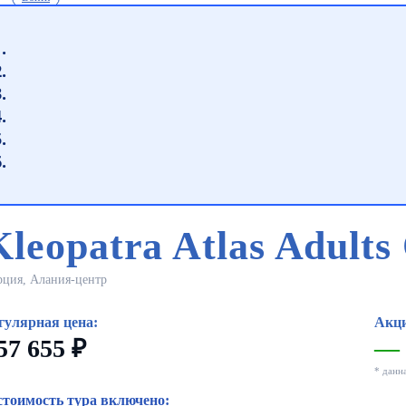
Kleopatra Atlas Adults
рция, Алания-центр
гулярная цена:
Акци
57 655 ₽
—
* данн
стоимость тура включено: