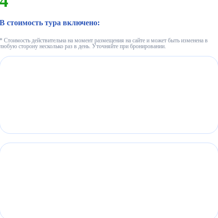
4
В стоимость тура включено:
* Стоимость действительна на момент размещения на сайте и может быть изменена в
любую сторону несколько раз в день. Уточняйте при бронировании.