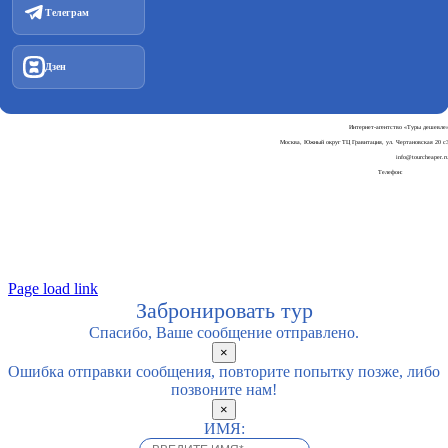
Телеграм
Дзен
Интернет-агентство «Туры дешевле
Москва, Южный округ ТЦ Гравитация, ул. Чертановская 20 с
info@tourcheaper.r
Телефон:
+7-925-707-90-3
Пользовательское соглашени
Политика обработки персональных данны
Page load link
Забронировать тур
Спасибо, Ваше сообщение отправлено.
×
Ошибка отправки сообщения, повторите попытку позже, либо
позвоните нам!
×
ИМЯ: