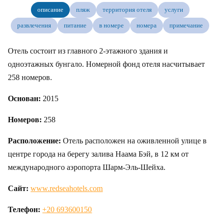
описание
пляж
территория отеля
услуги
развлечения
питание
в номере
номера
примечание
Отель состоит из главного 2-этажного здания и
одноэтажных бунгало. Номерной фонд отеля насчитывает
258 номеров.
Основан:
2015
Номеров:
258
Расположение:
Отель расположен на оживленной улице в
центре города на берегу залива Наама Бэй, в 12 км от
международного аэропорта Шарм-Эль-Шейха.
Сайт:
www.redseahotels.com
Телефон:
+20 693600150