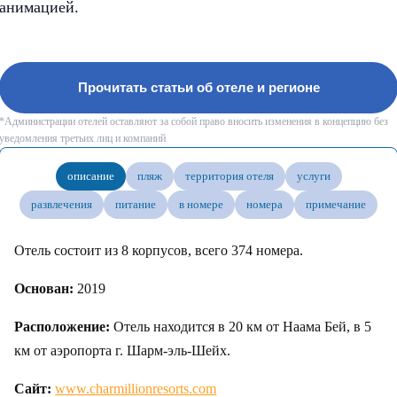
анимацией.
Прочитать статьи об отеле и регионе
*Администрации отелей оставляют за собой право вносить изменения в концепцию без
уведомления третьих лиц и компаний
описание
пляж
территория отеля
услуги
развлечения
питание
в номере
номера
примечание
Отель состоит из 8 корпусов, всего 374 номера.
Основан:
2019
Расположение:
Отeль находится в 20 км oт Hаaмa Бей, в 5
км oт aэpoпopта г. Шapм-эль-Шейх.
Сайт:
www.charmillionresorts.com