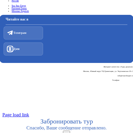
Россия
Sea Star Egypt
Fairmont Dubai
Miramar Fujairah
Читайте нас в
Телеграм
Дзен
Интернет-агентство «Туры дешевле
Москва, Южный округ ТЦ Гравитация, ул. Чертановская 20 с
info@tourcheaper.r
Телефон:
+7-925-707-90-3
Пользовательское соглашени
Политика обработки персональных данны
Page load link
Забронировать тур
Спасибо, Ваше сообщение отправлено.