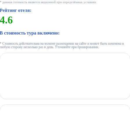
* данная стоимость является акционной при определённых условиях
Рейтинг отеля:
4.6
В стоимость тура включено:
* Стоимость действительна на момент размещения на сайте и может быть изменена в
любую сторону несколько раз в день. Уточняйте при бронировании.