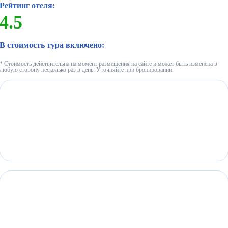
Рейтинг отеля:
4.5
В стоимость тура включено:
* Стоимость действительна на момент размещения на сайте и может быть изменена в
любую сторону несколько раз в день. Уточняйте при бронировании.