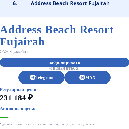
Address Beach Resort Fujairah
Address Beach Resort
Fujairah
ОАЭ, Фуджейра
забронировать
ПОДЕЛИТЬСЯ:
Telegram
MAX
Регулярная цена:
231 184 ₽
Акционная цена:
—
* данная стоимость является акционной при определённых условиях