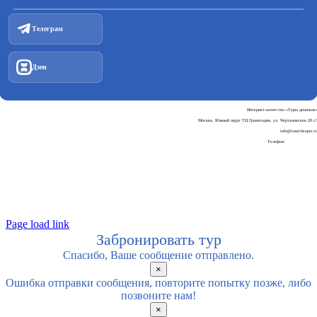
Телеграм
Дзен
Интернет-агентство «Туры дешевле
Москва, Южный округ ТЦ Гравитация, ул. Чертановская 20 с
info@tourcheaper.r
Телефон:
+7-925-707-90-3
Пользовательское соглашени
Политика обработки персональных данны
Page load link
Забронировать тур
Спасибо, Ваше сообщение отправлено.
×
Ошибка отправки сообщения, повторите попытку позже, либо
позвоните нам!
×