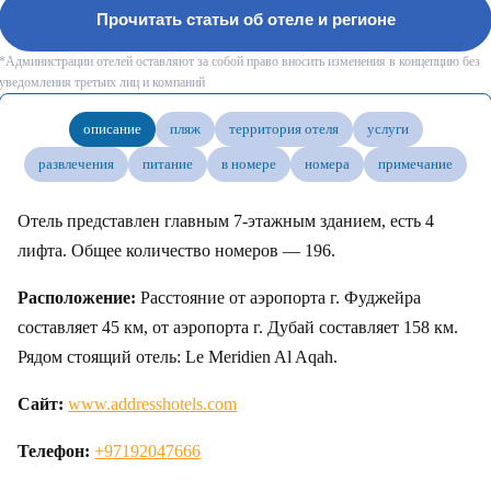
Прочитать статьи об отеле и регионе
*Администрации отелей оставляют за собой право вносить изменения в концепцию без
уведомления третьих лиц и компаний
описание
пляж
территория отеля
услуги
развлечения
питание
в номере
номера
примечание
Отель представлен главным 7-этажным зданием, есть 4
лифта. Общее количество номеров — 196.
Расположение:
Расстояние от аэропорта г. Фуджейра
составляет 45 км, от аэропорта г. Дубай составляет 158 км.
Рядом стоящий отель: Le Meridien Al Aqah.
Сайт:
www.addresshotels.com
Телефон:
+97192047666