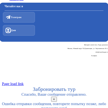
Читайте нас в
Телеграм
Дзен
Интернет-агентство «Туры дешевле
Москва, Южный округ ТЦ Гравитация, ул. Чертановская 20 с
info@tourcheaper.r
Телефон:
+7-925-707-90-3
Пользовательское соглашени
Политика обработки персональных данны
Page load link
Забронировать тур
Спасибо, Ваше сообщение отправлено.
×
Ошибка отправки сообщения, повторите попытку позже, либо