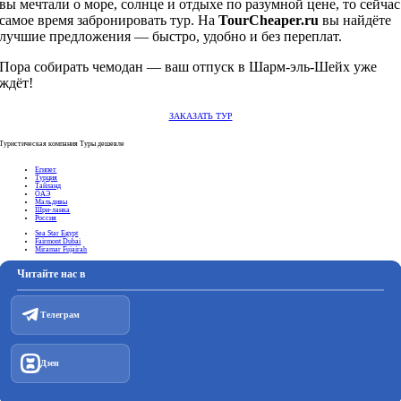
вы мечтали о море, солнце и отдыхе по разумной цене, то сейчас
самое время забронировать тур. На
TourCheaper.ru
вы найдёте
лучшие предложения — быстро, удобно и без переплат.
Пора собирать чемодан — ваш отпуск в Шарм-эль-Шейх уже
ждёт!
ЗАКАЗАТЬ ТУР
Туристическая компания Туры дешевле
Египет
Турция
Тайланд
ОАЭ
Мальдивы
Шри-ланка
Россия
Sea Star Egypt
Fairmont Dubai
Miramar Fujairah
Читайте нас в
Телеграм
Дзен