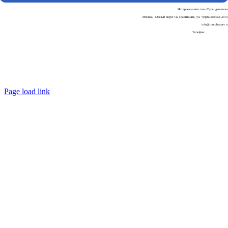
Интернет-агентство «Туры дешевле
Москва, Южный округ ТЦ Гравитация, ул. Чертановская 20 с
info@tourcheaper.r
Телефон:
+7-925-707-90-3
Пользовательское соглашени
Политика обработки персональных данны
Page load link
Go
to
Top