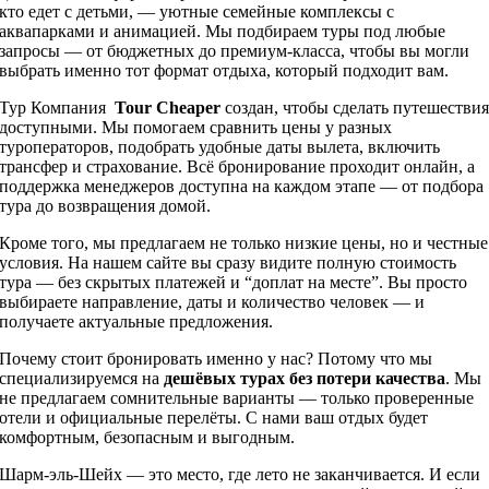
кто едет с детьми, — уютные семейные комплексы с
аквапарками и анимацией. Мы подбираем туры под любые
запросы — от бюджетных до премиум-класса, чтобы вы могли
выбрать именно тот формат отдыха, который подходит вам.
Тур Компания
Tour Cheaper
создан, чтобы сделать путешестви
доступными. Мы помогаем сравнить цены у разных
туроператоров, подобрать удобные даты вылета, включить
трансфер и страхование. Всё бронирование проходит онлайн, а
поддержка менеджеров доступна на каждом этапе — от подбора
тура до возвращения домой.
Кроме того, мы предлагаем не только низкие цены, но и честные
условия. На нашем сайте вы сразу видите полную стоимость
тура — без скрытых платежей и “доплат на месте”. Вы просто
выбираете направление, даты и количество человек — и
получаете актуальные предложения.
Почему стоит бронировать именно у нас? Потому что мы
специализируемся на
дешёвых турах без потери качества
. Мы
не предлагаем сомнительные варианты — только проверенные
отели и официальные перелёты. С нами ваш отдых будет
комфортным, безопасным и выгодным.
Шарм-эль-Шейх — это место, где лето не заканчивается. И если