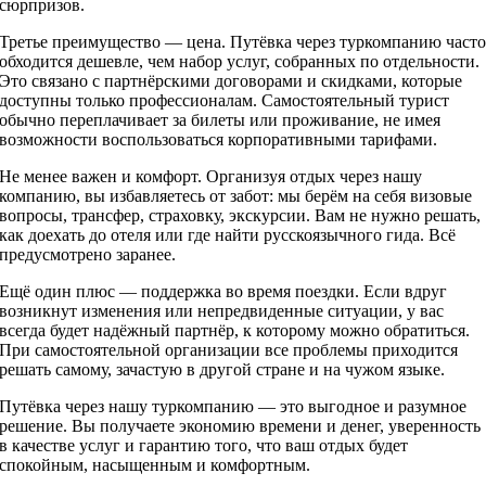
сюрпризов.
Третье преимущество — цена. Путёвка через туркомпанию част
обходится дешевле, чем набор услуг, собранных по отдельности.
Это связано с партнёрскими договорами и скидками, которые
доступны только профессионалам. Самостоятельный турист
обычно переплачивает за билеты или проживание, не имея
возможности воспользоваться корпоративными тарифами.
Не менее важен и комфорт. Организуя отдых через нашу
компанию, вы избавляетесь от забот: мы берём на себя визовые
вопросы, трансфер, страховку, экскурсии. Вам не нужно решать,
как доехать до отеля или где найти русскоязычного гида. Всё
предусмотрено заранее.
Ещё один плюс — поддержка во время поездки. Если вдруг
возникнут изменения или непредвиденные ситуации, у вас
всегда будет надёжный партнёр, к которому можно обратиться.
При самостоятельной организации все проблемы приходится
решать самому, зачастую в другой стране и на чужом языке.
Путёвка через нашу туркомпанию — это выгодное и разумное
решение. Вы получаете экономию времени и денег, уверенность
в качестве услуг и гарантию того, что ваш отдых будет
спокойным, насыщенным и комфортным.