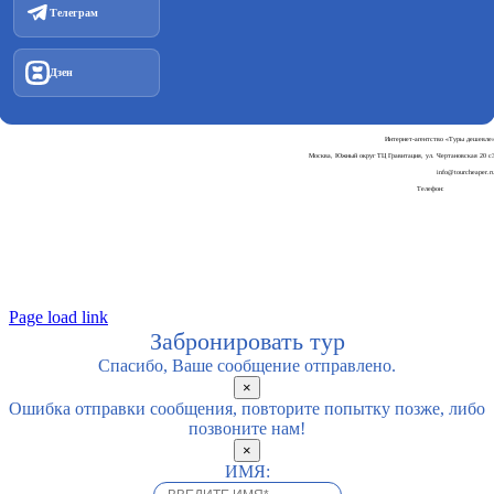
Телеграм
Дзен
Интернет-агентство «Туры дешевле
Москва, Южный округ ТЦ Гравитация, ул. Чертановская 20 с
info@tourcheaper.r
Телефон:
+7-925-707-90-3
Пользовательское соглашени
Политика обработки персональных данны
Page load link
Забронировать тур
Спасибо, Ваше сообщение отправлено.
×
Ошибка отправки сообщения, повторите попытку позже, либо
позвоните нам!
×
ИМЯ: