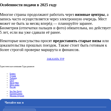
Особенности подачи в 2025 году
Многие страны продолжают работать через
визовые центры
, а
запись часто осуществляется через электронную очередь. Мест
может не быть за месяц вперёд — планируйте заранее.
Биометрия (отпечатки пальцев и фото) обязательна, но действует
5 лет, если вы уже сдавали её ранее.
Некоторые консульства просят
предоставить старые визы
или
доказательства прошлых поездок. Также стоит быть готовым к
более строгой проверке маршрута и финансов.
ЗАКАЗАТЬ ТУР
Туристическая компания Туры дешевле
Египет
Турция
Тайланд
ОАЭ
Мальдивы
Шри-ланка
Россия
Sea Star Egypt
Fairmont Dubai
Miramar Fujairah
Читайте нас в