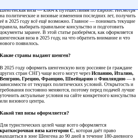
Шенгенская виза — ключ к путешествиям по Европе. Несмотря
на политические и визовые изменения последних лет, получить
её в 2025 году всё ещё возможно. Главное — понимать текущие
правила, выбирать правильное консульство и подготовить
документы заранее. В этой статье разберёмся, как оформляется
шенгенская виза в 2025 году, на что обратить внимание и что
нового появилось.
Какие страны выдают шенген?
В 2025 году оформить шенгенскую визу россияне (и граждане
других стран СНГ) чаще всего могут через
Испанию, Италию,
Венгрию, Грецию, Францию, Швейцарию
и
Финляндию
— в
зависимости от текущих политических условий. Открытость и
требования постоянно меняются, поэтому перед подачей лучше
уточнить актуальные условия на сайте конкретного консульства
или визового центра.
Какой тип визы оформляется?
Для туристических целей чаще всего оформляется
краткосрочная виза категории C
, которая даёт право
находиться в зоне Шенгена до 90 дней в течение 180-дневного