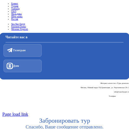
Египет
Турция
Тайланд
ОАЭ
Мальдивы
Шри-ланка
Россия
Sea Star Egypt
Fairmont Dubai
Miramar Fujairah
Читайте нас в
Телеграм
Дзен
Интернет-агентство «Туры дешевле
Москва, Южный округ ТЦ Гравитация, ул. Чертановская 20 с
info@tourcheaper.r
Телефон:
+7-925-707-90-3
Пользовательское соглашени
Политика обработки персональных данны
Page load link
Забронировать тур
Спасибо, Ваше сообщение отправлено.