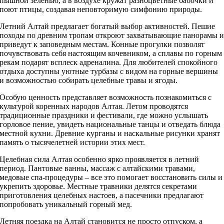
пышной зеленью, а в воздухе кружат разноцветные бабочки и
поют птицы, создавая неповторимую симфонию природы.
Летний Алтай предлагает богатый выбор активностей. Пешие
походы по древним тропам откроют захватывающие панорамы 
приведут к заповедным местам. Конные прогулки позволят
почувствовать себя настоящим кочевником, а сплавы по горным
рекам подарят всплеск адреналина. Для любителей спокойного
отдыха доступны уютные турбазы с видом на горные вершины
и возможностью собирать целебные травы и ягоды.
Особую ценность представляет возможность познакомиться с
культурой коренных народов Алтая. Летом проводятся
традиционные праздники и фестивали, где можно услышать
горловое пение, увидеть национальные танцы и отведать блюда
местной кухни. Древние курганы и наскальные рисунки хранят
память о тысячелетней истории этих мест.
Целебная сила Алтая особенно ярко проявляется в летний
период. Пантовые ванны, массаж с алтайскими травами,
медовые спа-процедуры – все это помогает восстановить силы и
укрепить здоровье. Местные травники делятся секретами
приготовления целебных настоев, а пасечники предлагают
попробовать уникальный горный мед.
Летняя поездка на Алтай становится не просто отпуском, а