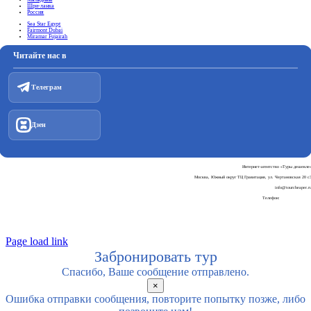
Шри-ланка
Россия
Sea Star Egypt
Fairmont Dubai
Miramar Fujairah
Читайте нас в
Телеграм
Дзен
Интернет-агентство «Туры дешевле
Москва, Южный округ ТЦ Гравитация, ул. Чертановская 20 с
info@tourcheaper.r
Телефон:
+7-925-707-90-3
Пользовательское соглашени
Политика обработки персональных данны
Page load link
Забронировать тур
Спасибо, Ваше сообщение отправлено.
×
Ошибка отправки сообщения, повторите попытку позже, либо