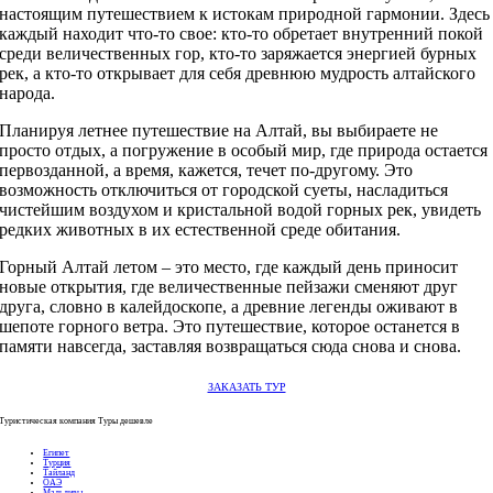
настоящим путешествием к истокам природной гармонии. Здесь
каждый находит что-то свое: кто-то обретает внутренний покой
среди величественных гор, кто-то заряжается энергией бурных
рек, а кто-то открывает для себя древнюю мудрость алтайского
народа.
Планируя летнее путешествие на Алтай, вы выбираете не
просто отдых, а погружение в особый мир, где природа остается
первозданной, а время, кажется, течет по-другому. Это
возможность отключиться от городской суеты, насладиться
чистейшим воздухом и кристальной водой горных рек, увидеть
редких животных в их естественной среде обитания.
Горный Алтай летом – это место, где каждый день приносит
новые открытия, где величественные пейзажи сменяют друг
друга, словно в калейдоскопе, а древние легенды оживают в
шепоте горного ветра. Это путешествие, которое останется в
памяти навсегда, заставляя возвращаться сюда снова и снова.
ЗАКАЗАТЬ ТУР
Туристическая компания Туры дешевле
Египет
Турция
Тайланд
ОАЭ
Мальдивы