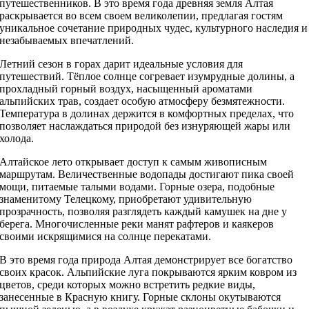
путешественников. В это время года древняя земля Алтая
раскрывается во всем своем великолепии, предлагая гостям
уникальное сочетание природных чудес, культурного наследия и
незабываемых впечатлений.
Летний сезон в горах дарит идеальные условия для
путешествий. Тёплое солнце согревает изумрудные долины, а
прохладный горный воздух, насыщенный ароматами
альпийских трав, создает особую атмосферу безмятежности.
Температура в долинах держится в комфортных пределах, что
позволяет наслаждаться природой без изнуряющей жары или
холода.
Алтайское лето открывает доступ к самым живописным
маршрутам. Величественные водопады достигают пика своей
мощи, питаемые талыми водами. Горные озера, подобные
знаменитому Телецкому, приобретают удивительную
прозрачность, позволяя разглядеть каждый камушек на дне у
берега. Многочисленные реки манят рафтеров и каякеров
своими искрящимися на солнце перекатами.
В это время года природа Алтая демонстрирует все богатство
своих красок. Альпийские луга покрываются ярким ковром из
цветов, среди которых можно встретить редкие виды,
занесенные в Красную книгу. Горные склоны окутываются